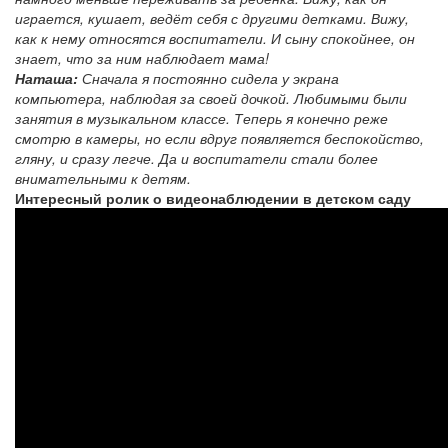
играется, кушает, ведёт себя с другими детками. Вижу,
как к нему относятся воспитатели. И сыну спокойнее, он
знает, что за ним наблюдает мама!
Наташа:
Сначала я постоянно сидела у экрана
компьютера, наблюдая за своей дочкой. Любимыми были
занятия в музыкальном классе. Теперь я конечно реже
смотрю в камеры, но если вдруг появляется беспокойство,
гляну, и сразу легче. Да и воспитатели стали более
внимательными к детям.
Интересный ролик о видеонаблюдении в детском саду