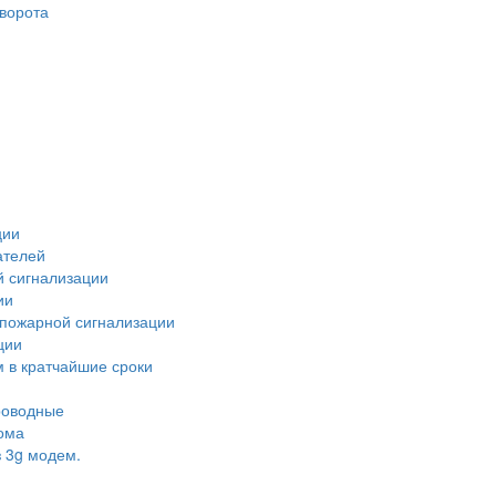
ворота
ции
ателей
й сигнализации
ии
 пожарной сигнализации
ции
 в кратчайшие сроки
роводные
ома
 3g модем.