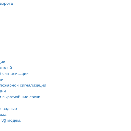
ворота
ции
ателей
й сигнализации
ии
 пожарной сигнализации
ции
 в кратчайшие сроки
роводные
ома
 3g модем.