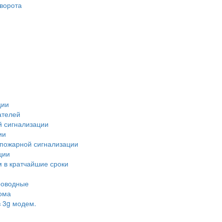
ворота
ции
ателей
й сигнализации
ии
 пожарной сигнализации
ции
 в кратчайшие сроки
роводные
ома
 3g модем.