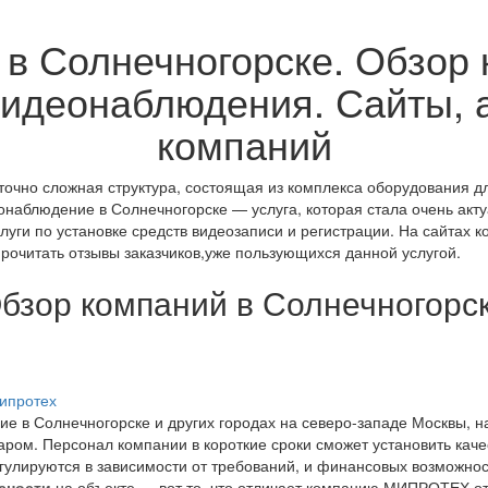
в Солнечногорске. Обзор к
видеонаблюдения. Сайты, 
компаний
чно сложная структура, состоящая из комплекса оборудования дл
аблюдение в Солнечногорске — услуга, которая стала очень акту
ги по установке средств видеозаписи и регистрации. На сайтах к
прочитать отзывы заказчиков,уже пользующихся данной услугой.
бзор компаний в Солнечногорс
е в Солнечногорске и других городах на северо-западе Москвы, 
аром. Персонал компании в короткие сроки сможет установить ка
гулируются в зависимости от требований, и финансовых возможнос
сности
на объекте — вот то, что отличает компанию МИПРОТЕХ от 