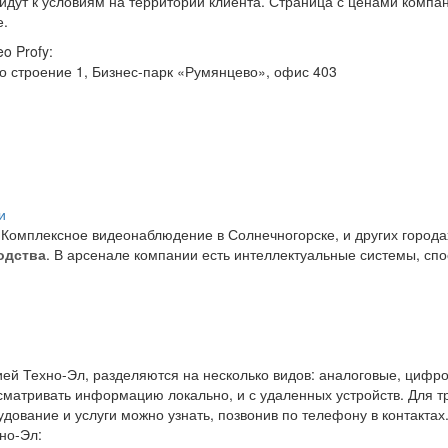
дут к условиям на территории клиента. Страница с ценами компан
е.
o Profy:
о строение 1, Бизнес-парк «Румянцево», офис 403
Комплексное видеонаблюдение в Солнечногорске, и других городах
одства
. В арсенале компании есть интеллектуальные системы, сп
й Техно-Эл, разделяются на несколько видов: аналоговые, цифр
сматривать информацию локально, и с удаленных устройств. Для тр
ование и услуги можно узнать, позвонив по телефону в контактах
но-Эл: